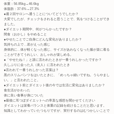
体重：56.85kg→46.6kg
体脂肪：37.6%→27.3%
●週２回サロンへ通うことについてどうでしたか？
大変でしたが、チェックをされると思うことで、気をつけることができ
ました。
●ダイエット期間中、何がつらかったですか？
間食（おかし）をやめること
●やせたことでご自身にどんな変化がありましたか？
気持ちの上で…若がえった感じ
身体的に…体が軽くなった感じ、サイズがあわなくなった服が楽に着る
ことができてうれしい、おしゃれが楽しめる。
●「やせたね！」と誰に言われたときが一番うれしかったですか？
久しぶりに会った人（友人）に言われたとき
●言われて一番うれしかった言葉は？
黒のスリムパンツをはいたときに、「めっちゃ細いですね。うらやまし
い。」と言われたこと。
●ダイエット前とダイエット後の今では生活に変化はありましたか？
食生活がかわった
体に良い食事が身についた
●最後に耳つぼダイエットへの率直な感想を聞かせてください
ダイエットは栄養バランスと体重の記録を続けることだと思います。
知識としてわかっていたつもりですが、実行するのはむつかしいことで